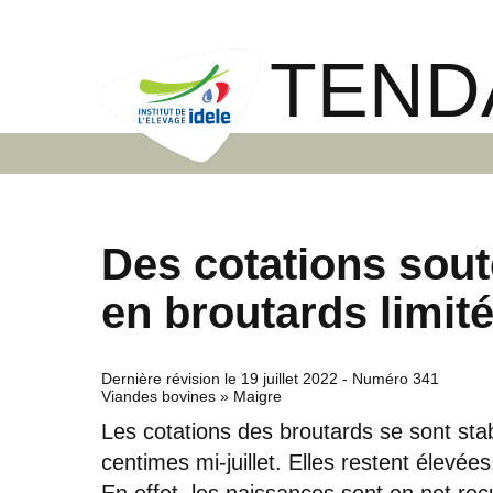
TEND
Des cotations sout
en broutards limit
Dernière révision le
19 juillet 2022
- Numéro 341
Viandes bovines » Maigre
Les cotations des broutards se sont sta
centimes mi-juillet. Elles restent élevées
En effet, les naissances sont en net re