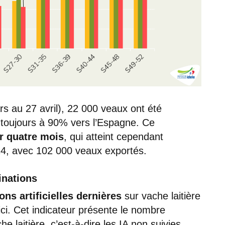
s au 27 avril), 22 000 veaux ont été
toujours à 90% vers l’Espagne. Ce
r quatre mois
, qui atteint cependant
24, avec 102 000 veaux exportés.
inations
ons artificielles dernières
sur vache laitière
ici. Cet indicateur présente le nombre
e laitière, c’est-à-dire les IA non suivies