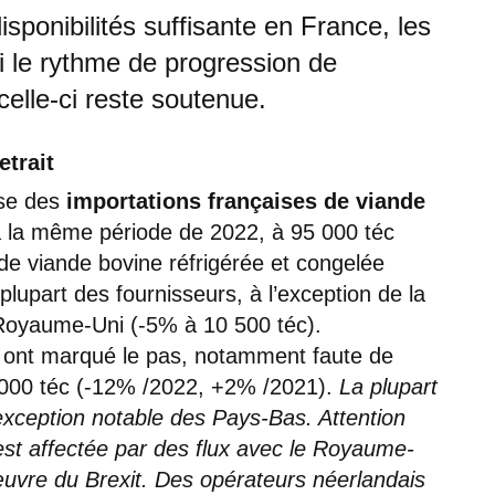
ponibilités suffisante en France, les
i le rythme de progression de
, celle-ci reste soutenue.
etrait
sse des
importations françaises de viande
 la même période de 2022, à 95 000 téc
e viande bovine réfrigérée et congelée
lupart des fournisseurs, à l’exception de la
 Royaume-Uni (-5% à 10 500 téc).
s
ont marqué le pas, notamment faute de
6 000 téc (-12% /2022, +2% /2021).
La plupart
l’exception notable des Pays-Bas. Attention
est affectée par des flux avec le Royaume-
œuvre du Brexit. Des opérateurs néerlandais