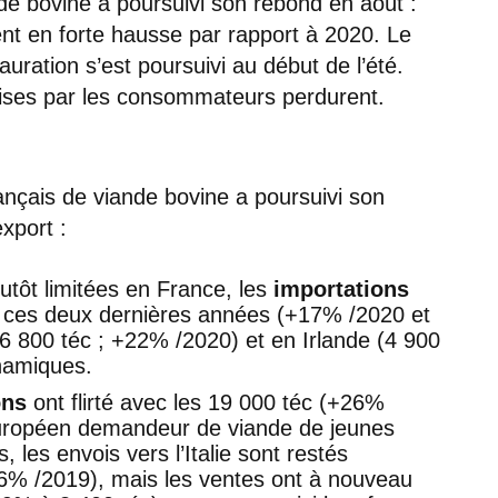
de bovine a poursuivi son rebond en août :
ient en forte hausse par rapport à 2020. Le
auration s’est poursuivi au début de l’été.
rises par les consommateurs perdurent.
nçais de viande bovine a poursuivi son
xport :
lutôt limitées en France, les
importations
 ces deux dernières années (+17% /2020 et
 800 téc ; +22% /2020) et en Irlande (4 900
ynamiques.
ons
ont flirté avec les 19 000 téc (+26%
uropéen demandeur de viande de jeunes
, les envois vers l’Italie sont restés
6% /2019), mais les ventes ont à nouveau