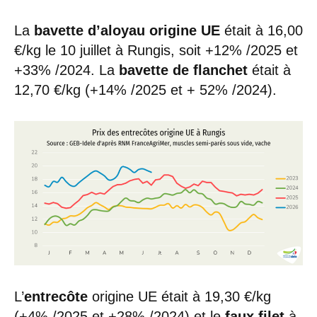
La
bavette d’aloyau origine UE
était à 16,00
€/kg le 10 juillet à Rungis, soit +12% /2025 et
+33% /2024. La
bavette de flanchet
était à
12,70 €/kg (+14% /2025 et + 52% /2024).
L’
entrecôte
origine UE était à 19,30 €/kg
(+4% /2025 et +28% /2024) et le
faux filet
à