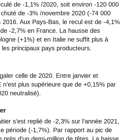
eculé de -1,1% /2020, soit environ -120 000
nt chuté de -3% /novembre 2020 (-74 000
is 2016. Aux Pays-Bas, le recul est de -4,1%
t de -2,7% en France. La hausse des
ogne (+1%) et en Italie ne suffit plus à
les principaux pays producteurs.
galer celle de 2020. Entre janvier et
E n’est plus supérieure que de +0,15% par
020 neutralisé).
ier
tier s’est replié de -2,3% sur l’année 2021,
e période (-1,7%). Par rapport au pic de
près d’un demi-million de têtes. La baisse