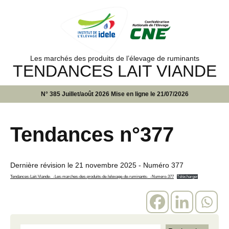
Les marchés des produits de l’élevage de ruminants
TENDANCES LAIT VIANDE
N° 385 Juillet/août 2026 Mise en ligne le 21/07/2026
Tendances n°377
Dernière révision le
21 novembre 2025
- Numéro 377
Tendances-Lait-Viande-_-Les-marches-des-produits-de-lelevage-de-ruminants-_-Numero-377
Télécharger