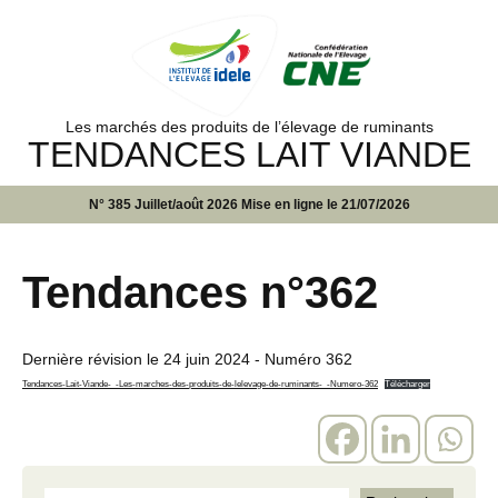
Les marchés des produits de l’élevage de ruminants
TENDANCES LAIT VIANDE
N° 385 Juillet/août 2026 Mise en ligne le 21/07/2026
Tendances n°362
Dernière révision le
24 juin 2024
- Numéro 362
Tendances-Lait-Viande-_-Les-marches-des-produits-de-lelevage-de-ruminants-_-Numero-362
Télécharger