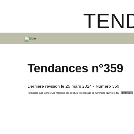
TEND
Tendances n°359
Dernière révision le
25 mars 2024
- Numéro 359
Tendances-Lait-Viande-Les-marches-des-produits-de-lelevage-de-ruminants-Numero-359
Télécharger