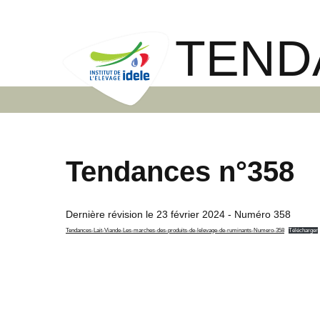
TEND
Tendances n°358
Dernière révision le
23 février 2024
- Numéro 358
Tendances-Lait-Viande-Les-marches-des-produits-de-lelevage-de-ruminants-Numero-358
Télécharger