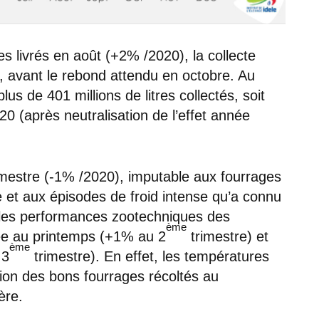
es livrés en août (+2% /2020), la collecte
e, avant le rebond attendu en octobre. Au
lus de 401 millions de litres collectés, soit
0 (après neutralisation de l’effet année
mestre (-1% /2020), imputable aux fourrages
e et aux épisodes de froid intense qu’a connu
né les performances zootechniques des
ème
ssée au printemps (+1% au 2
trimestre) et
ème
 3
trimestre). En effet, les températures
ation des bons fourrages récoltés au
ère.