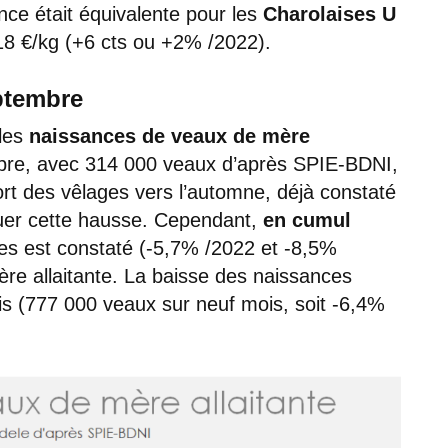
nce était équivalente pour les
Charolaises U
3,18 €/kg (+6 cts ou +2% /2022).
ptembre
 les
naissances de veaux de mère
bre, avec 314 000 veaux d’après SPIE-BDNI,
rt des vêlages vers l’automne, déjà constaté
quer cette hausse. Cependant,
en cumul
tes est constaté (-5,7% /2022 et -8,5%
re allaitante. La baisse des naissances
ais (777 000 veaux sur neuf mois, soit -6,4%