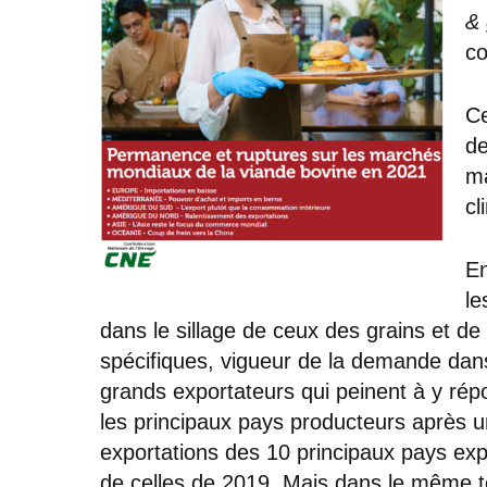
&
co
Ce
de
ma
cl
En
le
dans le sillage de ceux des grains et de
spécifiques, vigueur de la demande dan
grands exportateurs qui peinent à y rép
les principaux pays producteurs après u
exportations des 10 principaux pays ex
de celles de 2019. Mais dans le même tem