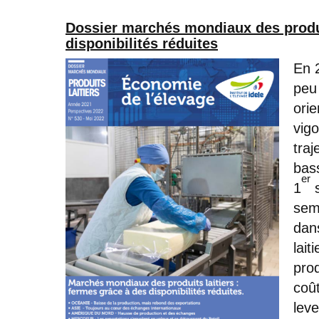
Dossier marchés mondiaux des produit
disponibilités réduites
En 2
peu
orie
vig
traj
bas
er
1
s
seme
dans
lait
prod
coût
lev