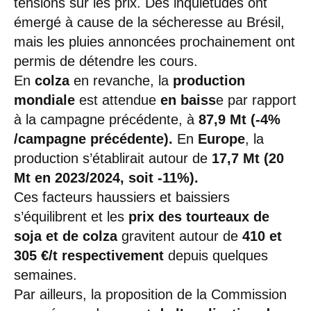
tensions sur les prix. Des inquiétudes ont
émergé à cause de la sécheresse au Brésil,
mais les pluies annoncées prochainement ont
permis de détendre les cours.
En
colza
en revanche, la
production
mondiale
est attendue
en baiss
e par rapport
à la campagne précédente, à
87,9 Mt (-4%
/campagne précédente).
En
Europe
, la
production s’établirait autour de
17,7 Mt (20
Mt en 2023/2024, soit -11%).
Ces facteurs haussiers et baissiers
s’équilibrent et les
prix des tourteaux de
soja et de colza
gravitent autour de
410 et
305 €/t respectivement
depuis quelques
semaines.
Par ailleurs, la proposition de la Commission