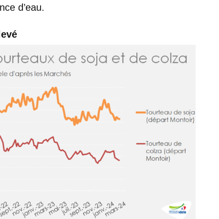
nce d’eau.
levé