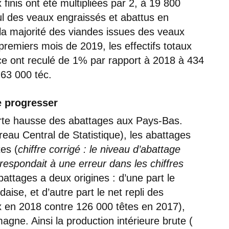
finis ont été multipliées par 2, à 19 800
cul des veaux engraissés et abattus en
la majorité des viandes issues des veaux
 premiers mois de 2019, les effectifs totaux
e ont reculé de 1% par rapport à 2018 à 434
63 000 téc.
e progresser
rte hausse des abattages aux Pays-Bas.
eau Central de Statistique), les abattages
es (
chiffre corrigé : le niveau d’abattage
respondait à une erreur dans les chiffres
attages a deux origines : d’une part le
ise, et d’autre part le net repli des
ux en 2018 contre 126 000 têtes en 2017),
magne. Ainsi la production intérieure brute (