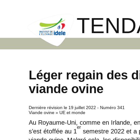
TEND
Léger regain des d
viande ovine
Dernière révision le
19 juillet 2022
- Numéro 341
Viande ovine » UE et monde
Au Royaume-Uni, comme en Irlande, en 
er
s’est étoffée au 1
semestre 2022 et a p
viande ovine. Malgré cela, les disponibil