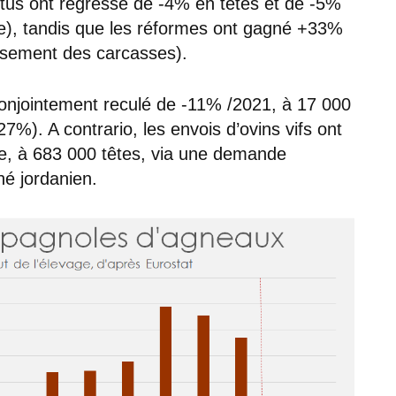
ttus ont régressé de -4% en têtes et de -5%
e), tandis que les réformes ont gagné +33%
ssement des carcasses).
onjointement reculé de -11% /2021, à 17 000
7%). A contrario, les envois d’ovins vifs ont
, à 683 000 têtes, via une demande
hé jordanien.