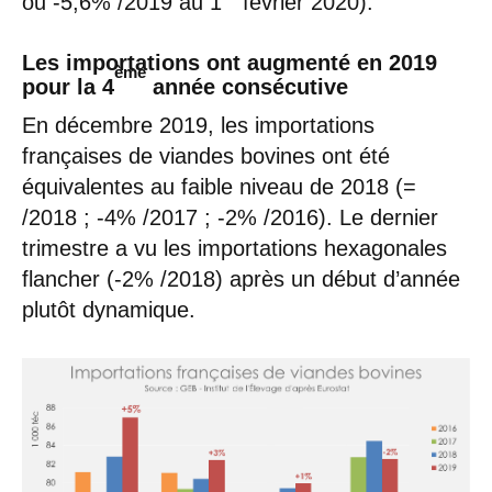
ou -5,6% /2019 au 1
février 2020).
Les importations ont augmenté en 2019
ème
pour la 4
année consécutive
En décembre 2019, les importations
françaises de viandes bovines ont été
équivalentes au faible niveau de 2018 (=
/2018 ; -4% /2017 ; -2% /2016). Le dernier
trimestre a vu les importations hexagonales
flancher (-2% /2018) après un début d’année
plutôt dynamique.