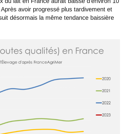
x du lait en France aurait baissé d’environ 10
. Après avoir progressé plus tardivement et
 suit désormais la même tendance baissière