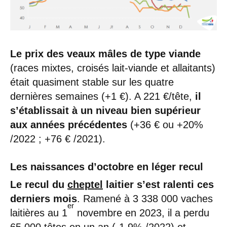
Le prix des veaux mâles de type viande
(races mixtes, croisés lait-viande et allaitants)
était quasiment stable sur les quatre
dernières semaines (+1 €). A 221 €/tête,
il
s’établissait à un niveau bien supérieur
aux années précédentes
(+36 € ou +20%
/2022 ; +76 € /2021).
Les naissances d’octobre en léger recul
Le recul du
cheptel
laitier s’est ralenti ces
derniers mois
. Ramené à 3 338 000 vaches
er
laitières au 1
novembre en 2023, il a perdu
65 000 têtes en un an (-1,9% /2022) et