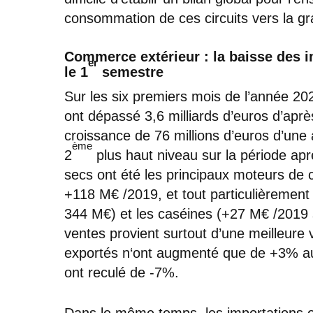
consommation de ces circuits vers la gra
Commerce extérieur : la baisse des i
er
le 1
semestre
Sur les six premiers mois de l’année 2020
ont dépassé 3,6 milliards d’euros d’apr
croissance de 76 millions d’euros d’une a
ème
2
plus haut niveau sur la période apr
secs ont été les principaux moteurs de c
+118 M€ /2019, et tout particulièremen
344 M€) et les caséines (+27 M€ /2019
ventes provient surtout d’une meilleure 
exportés n‘ont augmenté que de +3% a
ont reculé de -7%.
Dans le même temps, les importations 