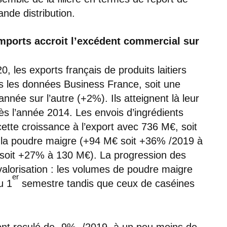
nde distribution.
mports accroit l’excédent commercial sur
, les exports français de produits laitiers
ès les données Business France, soit une
nnée sur l’autre (+2%). Ils atteignent là leur
ès l’année 2014. Les envois d’ingrédients
ette croissance à l’export avec 736 M€, soit
t la poudre maigre (+94 M€ soit +36% /2019 à
 soit +27% à 130 M€). La progression des
valorisation : les volumes de poudre maigre
er
u 1
semestre tandis que ceux de caséines
ont reculé de -9% /2019, à un peu moins de