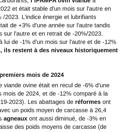
 carburants,
l’IPAMPA ovin viande
a
022 et était stable d’un mois sur l’autre en
% /2023. L’indice énergie et lubrifiants
ait de +3% d’une année sur l’autre tandis
s sur l’autre et en retrait de -20%/2023.
 à lui de -1% d’un mois sur l’autre et de -12%
 ils restent à des niveaux historiquement
e premiers mois de 2024
e viande ovine était en recul de -6% d’une
rs mois de 2024, et de -12% comparé à la
019-2023). Les abattages de
réformes
ont
 avec un poids moyen de carcasse à 26,4
es
agneaux
ont aussi diminué, de -3% en
 baisse des poids moyens de carcasse (de