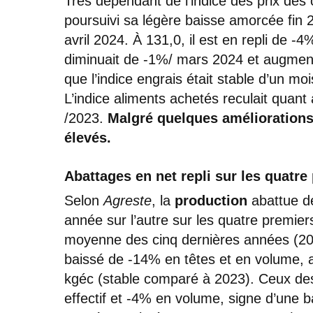
Très dépendant de l’indice des prix des
poursuivi sa légère baisse amorcée fin 2
avril 2024. À 131,0, il est en repli de -4
diminuait de -1%/ mars 2024 et augment
que l’indice engrais était stable d’un moi
L’indice aliments achetés reculait quant
/2023.
Malgré quelques améliorations,
élevés.
Abattages en net repli sur les quatr
Selon
Agreste
, la
production
abattue d
année sur l’autre sur les quatre premie
moyenne des cinq dernières années (2
baissé de -14% en têtes et en volume,
kgéc (stable comparé à 2023). Ceux d
effectif et -4% en volume, signe d’une