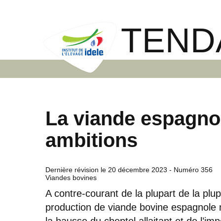
TEND
La viande espagnol
ambitions
Dernière révision le
20 décembre 2023
- Numéro 356
Viandes bovines
A contre-courant de la plupart de la pl
production de viande bovine espagnole n
la hausse du cheptel allaitant et de l’im