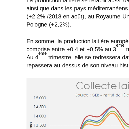
La production laitière se rétablit aussi 
ainsi que dans les pays méditerranéens
(+2,2% /2018 en août), au Royaume-Uni
Pologne (+2,2%).
En somme, la production laitière europ
ème
comprise entre +0,4 et +0,5% au 3
t
ème
Au 4
trimestre, elle se redressera d
repassera au-dessus de son niveau hist