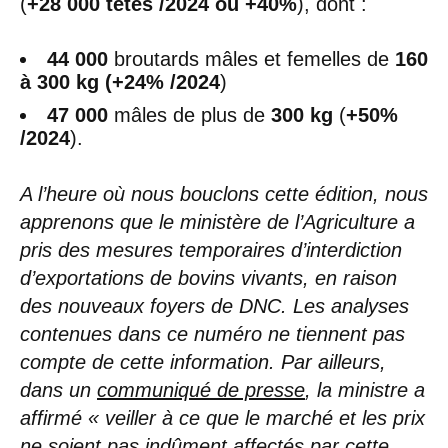
(
+28 000 têtes /2024 ou +40%
), dont :
44 000
broutards mâles et femelles de
160
à 300 kg
(+24% /2024
)
47 000
mâles de plus de
300 kg
(
+50%
/2024
).
A l’heure où nous bouclons cette édition, nous
apprenons que le ministère de l’Agriculture a
pris des mesures temporaires d’interdiction
d’exportations de bovins vivants, en raison
des nouveaux foyers de DNC.
Les analyses
contenues dans ce numéro ne tiennent pas
compte de cette information.
Par ailleurs,
dans un
communiqué de presse
, la ministre a
affirmé « veiller à ce que le marché et les prix
ne soient pas indûment affectés par cette