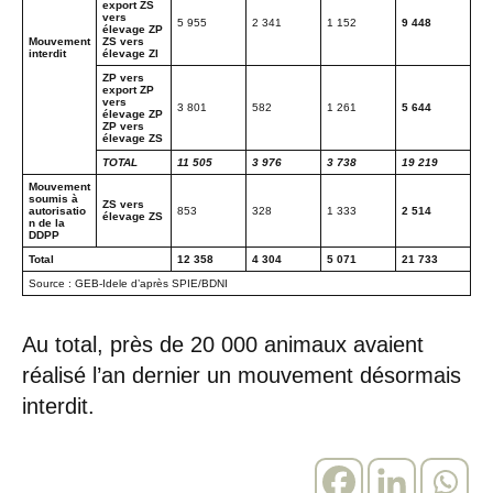
export
ZS
vers
5 955
2 341
1 152
9 448
élevage ZP
Mouvement
ZS vers
interdit
élevage ZI
ZP vers
export
ZP
vers
3 801
582
1 261
5 644
élevage ZP
ZP vers
élevage ZS
TOTAL
11 505
3 976
3 738
19 219
Mouvement
soumis à
ZS vers
autorisatio
853
328
1 333
2 514
élevage ZS
n de la
DDPP
Total
12 358
4 304
5 071
21 733
Source : GEB-Idele d’après SPIE/BDNI
Au total, près de 20 000 animaux avaient
réalisé l’an dernier un mouvement désormais
interdit.