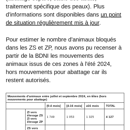
traitement spécifique des peaux). Plus
d’informations sont disponibles dans
un point
de situation régulièrement mis à jour
.
Pour estimer le nombre d’animaux bloqués
dans les ZS et ZP, nous avons pu recenser à
partir de la BDNI les mouvements des
animaux issus de ces zones à l’été 2024,
hors mouvements pour abattage car ils
restent autorisés.
Mouvements d’animaux entre juillet et septembre 2024, en têtes (hors
mouvements pour abattage)
[0-4 mois[
[4-16 mois[
≥16 mois
TOTAL
ZI vers
élevage ZS
1 749
1 053
1 325
4 127
ZI vers
élevage ZP
ZS vers