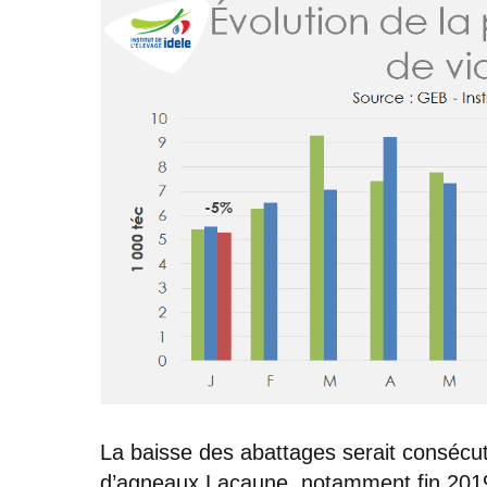
La baisse des abattages serait consécu
d’agneaux Lacaune, notamment fin 2019, 