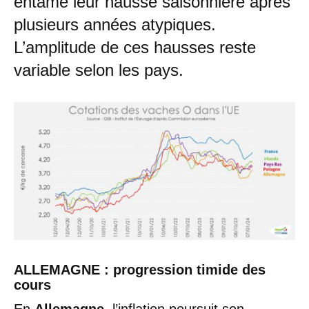
entamé leur hausse saisonnière après
plusieurs années atypiques.
L’amplitude de ces hausses reste
variable selon les pays.
ALLEMAGNE : progression timide des
cours
En
Allemagne
, l’inflation poursuit son