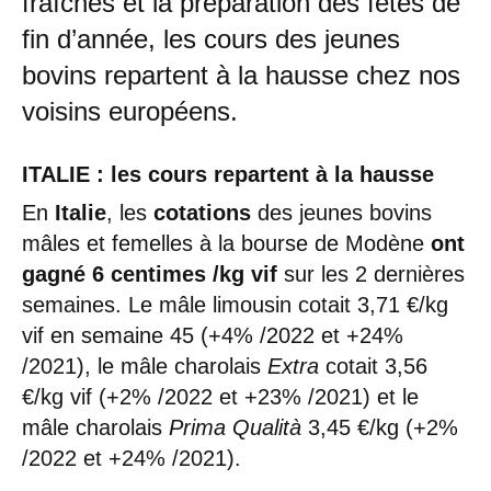
fraîches et la préparation des fêtes de
fin d’année, les cours des jeunes
bovins repartent à la hausse chez nos
voisins européens.
ITALIE : les cours repartent à la hausse
En
Italie
, les
cotations
des jeunes bovins
mâles et femelles à la bourse de Modène
ont
gagné 6 centimes /kg vif
sur les 2 dernières
semaines. Le mâle limousin cotait 3,71 €/kg
vif en semaine 45 (+4% /2022 et +24%
/2021), le mâle charolais
Extra
cotait 3,56
€/kg vif (+2% /2022 et +23% /2021) et le
mâle charolais
Prima Qualità
3,45 €/kg (+2%
/2022 et +24% /2021).