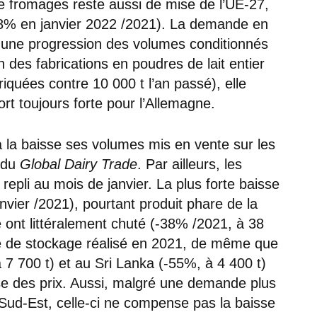
de fromages reste aussi de mise de l’UE-27,
% en janvier 2022 /2021). La demande en
ie une progression des volumes conditionnés
n des fabrications en poudres de lait entier
iquées contre 10 000 t l’an passé), elle
ort toujours forte pour l’Allemagne.
à la baisse ses volumes mis en vente sur les
 du
Global Dairy Trade
. Par ailleurs, les
 repli au mois de janvier. La plus forte baisse
vier /2021), pourtant produit phare de la
 ont littéralement chuté (-38% /2021, à 38
ite de stockage réalisé en 2021, de même que
 7 700 t) et au Sri Lanka (-55%, à 4 400 t)
sse des prix. Aussi, malgré une demande plus
Sud-Est, celle-ci ne compense pas la baisse