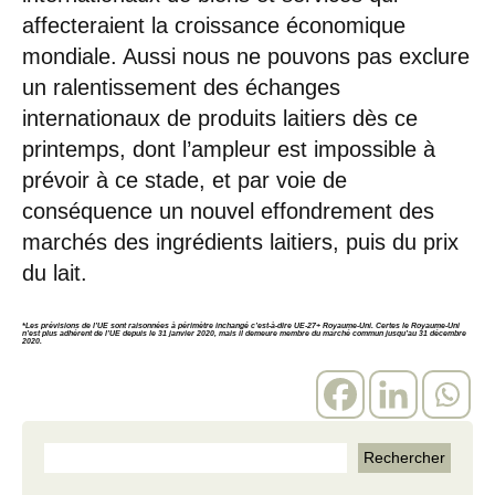
affecteraient la croissance économique
mondiale. Aussi nous ne pouvons pas exclure
un ralentissement des échanges
internationaux de produits laitiers dès ce
printemps, dont l’ampleur est impossible à
prévoir à ce stade, et par voie de
conséquence un nouvel effondrement des
marchés des ingrédients laitiers, puis du prix
du lait.
*Les prévisions de l’UE sont raisonnées à périmètre inchangé c’est-à-dire UE-27+ Royaume-Uni. Certes le Royaume-Uni
n’est plus adhérent de l’UE depuis le 31 janvier 2020, mais il demeure membre du marché commun jusqu’au 31 décembre
2020.