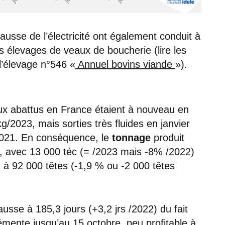
hausse de l’électricité ont également conduit à
 élevages de veaux de boucherie (lire les
l’élevage n°546 «
Annuel bovins viande
»).
x abattus en France étaient à nouveau en
2023, mais sorties très fluides en janvier
2021. En conséquence, le
tonnage
produit
ère, avec 13 000 téc (= /2023 mais -8% /2022)
 à 92 000 têtes (-1,9 % ou -2 000 têtes
usse à 185,3 jours (+3,2 jrs /2022) du fait
lémente jusqu’au 15 octobre, peu profitable à