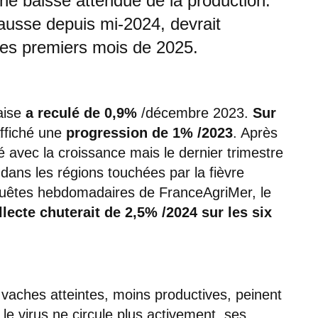
ne baisse attendue de la production.
 hausse depuis mi-2024, devrait
des premiers mois de 2025.
çaise
a reculé de 0,9%
/décembre 2023.
Sur
affiché une
progression de 1% /2023
. Après
 avec la croissance mais le dernier trimestre
dans les régions touchées par la fièvre
quêtes hebdomadaires de FranceAgriMer, le
llecte chuterait de 2,5% /2024 sur les six
 vaches atteintes, moins productives, peinent
 le virus ne circule plus activement, ses