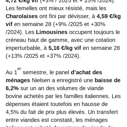
4,72 €/kg vif
(+3% / 2025 et + 25% /2024).
Les femelles ont mieux résisté, mais les
Charolaises
ont fini par dévisser, à
4,59 €/kg
vif
en semaine 28 (+9% /2025 et +30%
/2024). Les
Limousines
occupent toujours le
créneau haut de gamme, avec une cotation
imperturbable, à
5,16 €/kg vif
en semaine 28
(+13% /2025 et +37% /2024).
er
Au 1
semestre, le panel
d’achat des
ménages
Nielsen a enregistré une
baisse de
6,2%
sur un an des volumes de viande
bovine achetés par les familles italiennes. Les
dépenses étaient toutefois en hausse de
4,5% du fait de prix plus élevés. Un transfert
entre viandes est constaté, les ménages