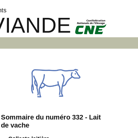
nts
VIANDE
Sommaire du numéro 332 - Lait
de vache