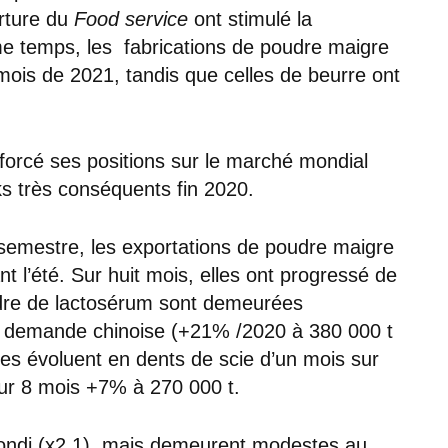
erture du
Food service
ont stimulé la
e temps, les fabrications de poudre maigre
 mois de 2021, tandis que celles de beurre ont
enforcé ses positions sur le marché mondial
cks très conséquents fin 2020.
emestre, les exportations de poudre maigre
t l’été. Sur huit mois, elles ont progressé de
dre de lactosérum sont demeurées
te demande chinoise (+21% /2020 à 380 000 t
es évoluent en dents de scie d’un mois sur
sur 8 mois +7% à 270 000 t.
bondi (x2,1), mais demeurent modestes au