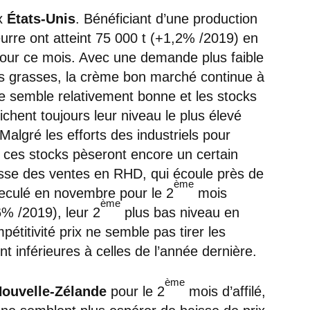
ux
États-Unis
. Bénéficiant d’une production
eurre ont atteint 75 000 t (+1,2% /2019) en
pour ce mois. Avec une demande plus faible
es grasses, la crème bon marché continue à
 semble relativement bonne et les stocks
fichent toujours leur niveau le plus élevé
algré les efforts des industriels pour
, ces stocks pèseront encore un certain
isse des ventes en RHD, qui écoule près de
ème
eculé en novembre pour le 2
mois
ème
36% /2019), leur 2
plus bas niveau en
titivité prix ne semble pas tirer les
 inférieures à celles de l’année dernière.
ème
ouvelle-Zélande
pour le 2
mois d’affilé,