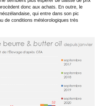
ne semblent plus espérer de baisse de prix
procèdent donc aux achats. En outre, le
néozélandaise, qui entre dans son pic
enu de conditions météorologiques très