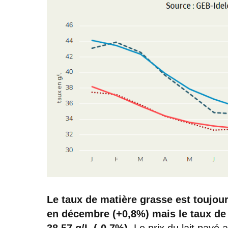
Le taux de matière grasse est toujour
en décembre (+0,8%) mais le taux de 
38,57 g/L (-0,7%).
Le prix du lait payé