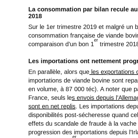
La consommation par bilan recule au
2018
Sur le 1er trimestre 2019 et malgré un
consommation française de viande bovine
er
comparaison d’un bon 1
trimestre 201
Les importations ont nettement progr
En parallèle, alors que
les exportations o
importations de viande bovine sont rep
en volume, à 87 000 téc). A noter que pa
France, seuls le
s envois depuis l’Allem
sont en net replis
. Les importations dep
disponibilités post-sécheresse quand cel
effets du scandale de fraude à la vache 
progression des importations depuis l’Ir
er