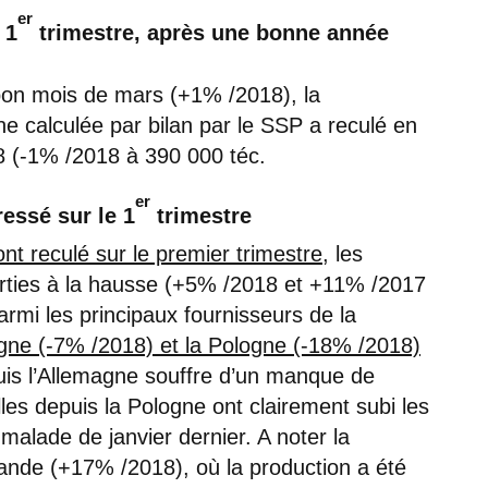
er
 1
trimestre, après une bonne année
 bon mois de mars (+1% /2018), la
 calculée par bilan par le SSP a reculé en
8 (-1% /2018 à 390 000 téc.
er
essé sur le 1
trimestre
nt reculé sur le premier trimestre
, les
arties à la hausse (+5% /2018 et +11% /2017
rmi les principaux fournisseurs de la
agne (-7% /2018) et la Pologne (-18% /2018)
uis l’Allemagne souffre d’un manque de
les depuis la Pologne ont clairement subi les
malade de janvier dernier. A noter la
lande (+17% /2018), où la production a été