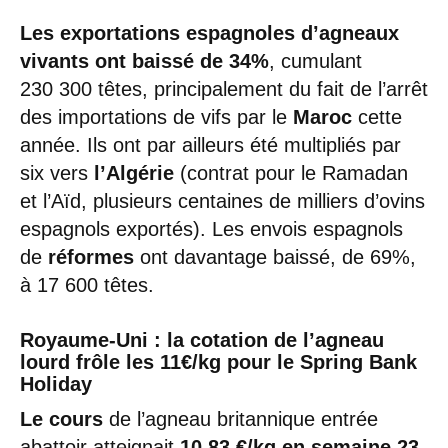
Les exportations espagnoles d’agneaux
vivants ont baissé de 34%
, cumulant
230 300 têtes, principalement du fait de l’arrêt
des importations de vifs par le
Maroc
cette
année. Ils ont par ailleurs été multipliés par
six vers
l’Algérie
(contrat pour le Ramadan
et l’Aïd, plusieurs centaines de milliers d’ovins
espagnols exportés). Les envois espagnols
de
réformes
ont davantage baissé, de 69%,
à 17 600 têtes.
Royaume-Uni : la cotation de l’agneau
lourd frôle les 11€/kg pour le Spring Bank
Holiday
Le cours
de l’agneau britannique entrée
abattoir atteignait
10,83 €/kg en semaine 23
,